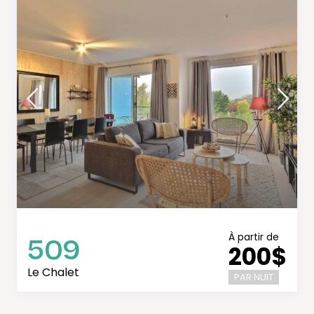
509
À partir de
200$
Le Chalet
PAR NUIT