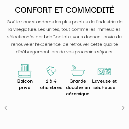
CONFORT ET COMMODITÉ
Goûtez aux standards les plus pointus de l’industrie de
la villégiature. Les unités, tout comme les immeubles
sélectionnés par bnbCopilote, vous donnent envie de
renouveler l’expérience, de retrouver cette qualité
d’hébergement lors de vos prochains séjours.
Balcon
1 à 4
Grande
Laveuse et
Se
privé
chambres
douche en
sécheuse
num
céramique
p
ar
aut