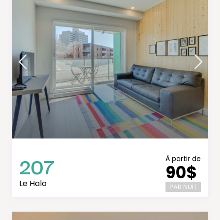
207
À partir de
90$
Le Halo
PAR NUIT